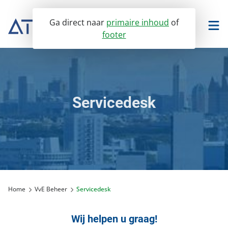
Ga direct naar
primaire inhoud
of
footer
TwinQ portaal
Facilitee portaal
Servicedesk
VvE Beheer
Vastgoedmanagement
Ons VvE Beheer
Verhuur
VvE Dienstverlening
Bedrijfsonroerendgoed
Assurantiën dienstenwijzer
Home
VvE Beheer
Servicedesk
Over ons
Winkelvastgoed
Huurbeheer
Servicedesk
Onderwijsvastgoed
Servicedesk
Wij helpen u graag!
Nieuws
Portaal toegang