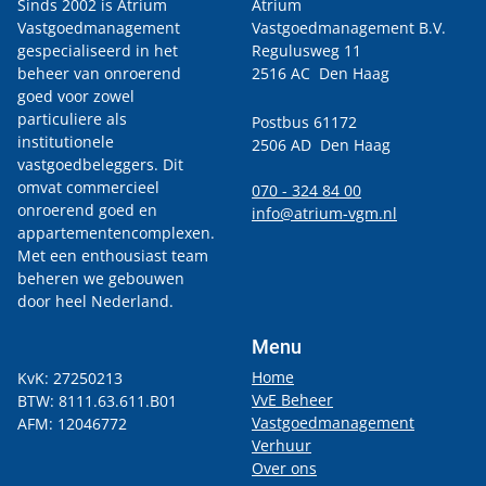
Sinds 2002 is Atrium
Atrium
Vastgoedmanagement
Vastgoedmanagement B.V.
gespecialiseerd in het
Regulusweg 11
beheer van onroerend
2516 AC Den Haag
goed voor zowel
particuliere als
Postbus 61172
institutionele
2506 AD Den Haag
vastgoedbeleggers. Dit
omvat commercieel
070 - 324 84 00
onroerend goed en
info@atrium-vgm.nl
appartementencomplexen.
Met een enthousiast team
beheren we gebouwen
door heel Nederland.
Menu
Home
KvK: 27250213
VvE Beheer
BTW: 8111.63.611.B01
Vastgoedmanagement
AFM: 12046772
Verhuur
Over ons