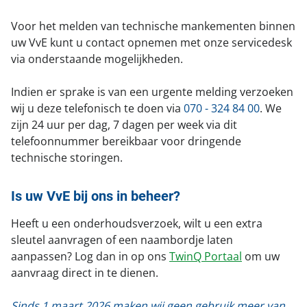
Portaal toegang
Kom bij ons werken!
Voor het melden van technische mankementen binnen
Facilitee Reparatieverzoeken
uw VvE kunt u contact opnemen met onze servicedesk
Contact
via onderstaande mogelijkheden.
Klachten & Suggesties
Indien er sprake is van een urgente melding verzoeken
Locatie en route
wij u deze telefonisch te doen via
070 - 324 84 00
. We
zijn 24 uur per dag, 7 dagen per week via dit
telefoonnummer bereikbaar voor dringende
technische storingen.
Is uw VvE bij ons in beheer?
Heeft u een onderhoudsverzoek, wilt u een extra
sleutel aanvragen of een naambordje laten
aanpassen? Log dan in op ons
TwinQ Portaal
om uw
aanvraag direct in te dienen.
Sinds 1 maart 2026 maken wij geen gebruik meer van