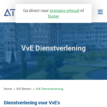
Ga direct naar
primaire inhoud
of
footer
TwinQ portaal
Facilitee portaal
VvE Dienstverlening
VvE Beheer
Vastgoedmanagement
Ons VvE Beheer
Verhuur
VvE Dienstverlening
Bedrijfsonroerendgoed
Assurantiën dienstenwijzer
Home
VvE Beheer
VvE Dienstverlening
Over ons
Winkelvastgoed
Huurbeheer
Servicedesk
Onderwijsvastgoed
Servicedesk
Dienstverlening voor VvE’s
Nieuws
Portaal toegang