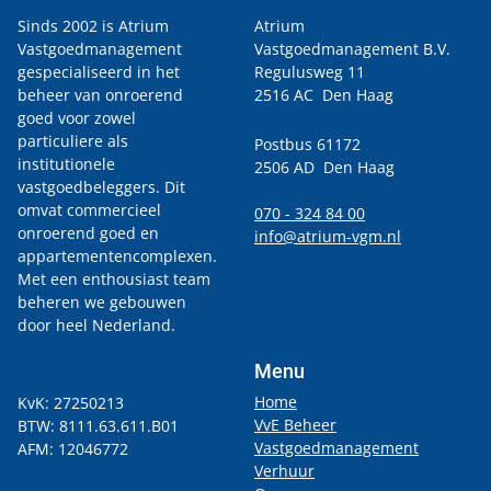
Sinds 2002 is Atrium
Atrium
Vastgoedmanagement
Vastgoedmanagement B.V.
gespecialiseerd in het
Regulusweg 11
beheer van onroerend
2516 AC Den Haag
goed voor zowel
particuliere als
Postbus 61172
institutionele
2506 AD Den Haag
vastgoedbeleggers. Dit
omvat commercieel
070 - 324 84 00
onroerend goed en
info@atrium-vgm.nl
appartementencomplexen.
Met een enthousiast team
beheren we gebouwen
door heel Nederland.
Menu
Home
KvK: 27250213
VvE Beheer
BTW: 8111.63.611.B01
Vastgoedmanagement
AFM: 12046772
Verhuur