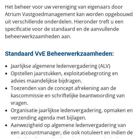
Portaal toegang
Het beheer voor uw vereniging van eigenaars door
Kom bij ons werken!
Atrium Vastgoedmanagement kan worden opgebouwd
Facilitee Reparatieverzoeken
Contact
uit verschillende onderdelen. Hieronder treft u een
specificatie voor de standaard en de aanvullende
Klachten & Suggesties
beheerwerkzaamheden aan.
Locatie en route
Standaard VvE Beheerwerkzaamheden:
Jaarlijkse algemene ledenvergadering (ALV)
Opstellen jaarstukken, exploitatiebegroting en
advies maandelijkse bijdragen.
Toezenden van de concept afrekening aan de
kascommissie en schriftelijke beantwoording van
vragen.
Organisatie jaarlijkse ledenvergadering, opmaken en
verzending agenda met bijlagen.
Aanwezigheid op algemene ledenvergadering van
een accountmanager, die ook notuleert en indien de