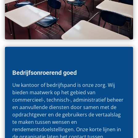
Bedrijfsonroerend goed
Uw kantoor of bedrijfspand is onze zorg. Wij
bieden maatwerk op het gebied van
commercieel-, technisch-, administratief beheer
en aanvullende diensten door samen met de
opdrachtgever en de gebruikers de vertaalslag
te maken tussen wensen en
rendementsdoelstellingen. Onze korte lijnen in
de organisatie laten het contact tussen