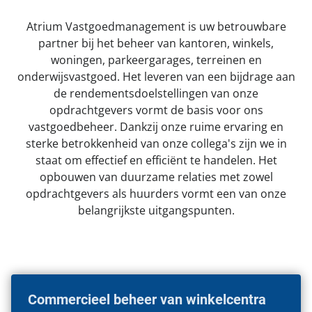
Portaal toegang
Kom bij ons werken!
Atrium Vastgoedmanagement is uw betrouwbare
Facilitee Reparatieverzoeken
partner bij het beheer van kantoren, winkels,
Contact
woningen, parkeergarages, terreinen en
Klachten & Suggesties
onderwijsvastgoed. Het leveren van een bijdrage aan
de rendementsdoelstellingen van onze
Locatie en route
opdrachtgevers vormt de basis voor ons
vastgoedbeheer. Dankzij onze ruime ervaring en
sterke betrokkenheid van onze collega's zijn we in
staat om effectief en efficiënt te handelen. Het
opbouwen van duurzame relaties met zowel
opdrachtgevers als huurders vormt een van onze
belangrijkste uitgangspunten.
Commercieel beheer van winkelcentra