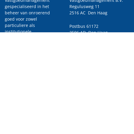
Vastgoedmanagement
Vastgoedmanagement B.V.
gespecialiseerd in het
Regulusweg 11
beheer van onroerend
2516 AC Den Haag
goed voor zowel
particuliere als
Postbus 61172
institutionele
2506 AD Den Haag
vastgoedbeleggers. Dit
omvat commercieel
070 - 324 84 00
onroerend goed en
info@atrium-vgm.nl
appartementencomplexen.
Met een enthousiast team
beheren we gebouwen
door heel Nederland.
Menu
Home
KvK: 27250213
VvE Beheer
BTW: 8111.63.611.B01
Vastgoedmanagement
AFM: 12046772
Verhuur
Over ons