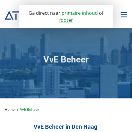
Ga direct naar
primaire inhoud
of
footer
TwinQ portaal
Facilitee portaal
VvE Beheer
VvE Beheer
Vastgoedmanagement
Ons VvE Beheer
Verhuur
VvE Dienstverlening
Bedrijfsonroerendgoed
Assurantiën dienstenwijzer
Home
VvE Beheer
Over ons
Winkelvastgoed
Huurbeheer
Servicedesk
Onderwijsvastgoed
Servicedesk
VvE Beheer in Den Haag
Nieuws
Portaal toegang