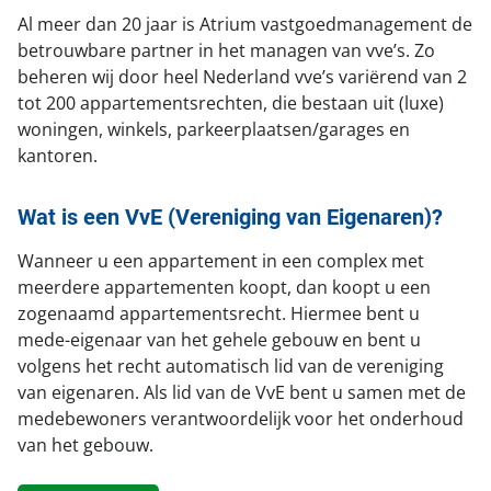
Portaal toegang
Al meer dan 20 jaar is Atrium vastgoedmanagement de
Kom bij ons werken!
betrouwbare partner in het managen van vve’s. Zo
Facilitee Reparatieverzoeken
Contact
beheren wij door heel Nederland vve’s variërend van 2
tot 200 appartementsrechten, die bestaan uit (luxe)
Klachten & Suggesties
woningen, winkels, parkeerplaatsen/garages en
kantoren.
Locatie en route
Wat is een VvE (Vereniging van Eigenaren)?
Wanneer u een appartement in een complex met
meerdere appartementen koopt, dan koopt u een
zogenaamd appartementsrecht. Hiermee bent u
mede-eigenaar van het gehele gebouw en bent u
volgens het recht automatisch lid van de vereniging
van eigenaren. Als lid van de VvE bent u samen met de
medebewoners verantwoordelijk voor het onderhoud
van het gebouw.