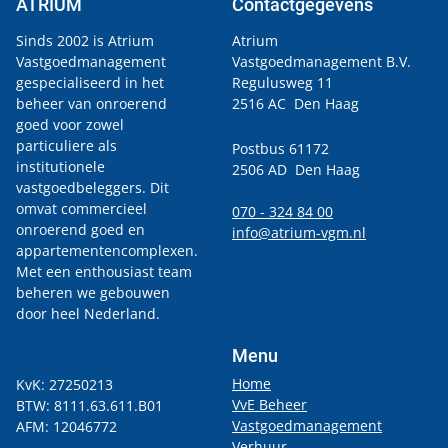
ATRIUM
Contactgegevens
Sinds 2002 is Atrium
Atrium
Vastgoedmanagement
Vastgoedmanagement B.V.
gespecialiseerd in het
Regulusweg 11
beheer van onroerend
2516 AC Den Haag
goed voor zowel
particuliere als
Postbus 61172
institutionele
2506 AD Den Haag
vastgoedbeleggers. Dit
omvat commercieel
070 - 324 84 00
onroerend goed en
info@atrium-vgm.nl
appartementencomplexen.
Met een enthousiast team
beheren we gebouwen
door heel Nederland.
Menu
Home
KvK: 27250213
VvE Beheer
BTW: 8111.63.611.B01
Vastgoedmanagement
AFM: 12046772
Verhuur