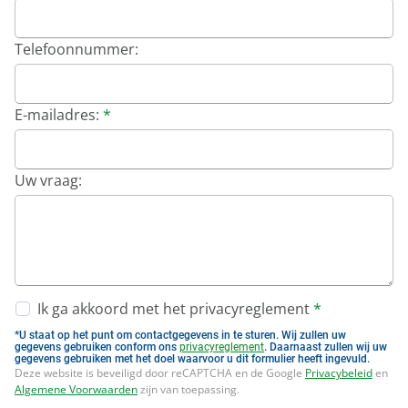
Portaal toegang
Kom bij ons werken!
Telefoonnummer:
Facilitee Reparatieverzoeken
Contact
Klachten & Suggesties
E-mailadres:
*
Locatie en route
Uw vraag:
Ik ga akkoord met het privacyreglement
*
*U staat op het punt om contactgegevens in te sturen. Wij zullen uw
gegevens gebruiken conform ons
privacyreglement
. Daarnaast zullen wij uw
gegevens gebruiken met het doel waarvoor u dit formulier heeft ingevuld.
Deze website is beveiligd door reCAPTCHA en de Google
Privacybeleid
en
Algemene Voorwaarden
zijn van toepassing.