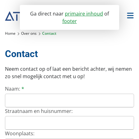
Ga direct naar
primaire inhoud
of
footer
TwinQ portaal
Home
Over ons
Contact
Facilitee portaal
Contact
Neem contact op of laat een bericht achter, wij nemen
VvE Beheer
zo snel mogelijk contact met u op!
Vastgoedmanagement
Naam:
*
Ons VvE Beheer
Verhuur
VvE Dienstverlening
Bedrijfsonroerendgoed
Straatnaam en huisnummer:
Assurantiën dienstenwijzer
Over ons
Winkelvastgoed
Huurbeheer
Servicedesk
Onderwijsvastgoed
Servicedesk
Woonplaats:
Nieuws
Portaal toegang