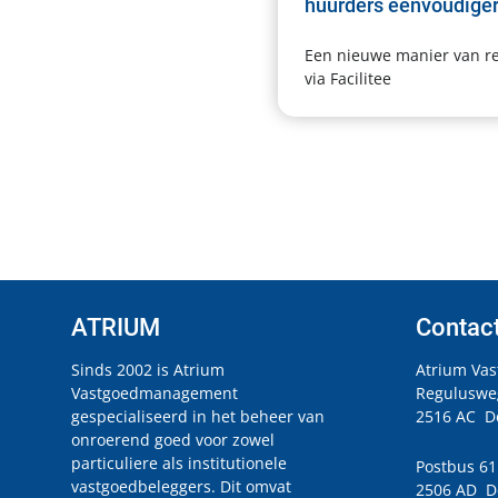
huurders eenvoudige
Een nieuwe manier van r
via Facilitee
ATRIUM
Contac
Sinds 2002 is Atrium
Atrium Va
Vastgoedmanagement
Reguluswe
gespecialiseerd in het beheer van
2516 AC D
onroerend goed voor zowel
particuliere als institutionele
Postbus 6
vastgoedbeleggers. Dit omvat
2506 AD D