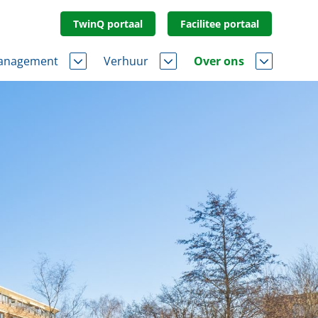
TwinQ portaal
Facilitee portaal
anagement
Verhuur
Over ons
nroerendgoed
Huurbeheer
Nieuws
tgoed
Servicedesk
Kom bij ons werken!
vastgoed
Portaal toegang
Contact
Facilitee Reparatieverzoeken
Klachten & Suggesties
Locatie en route