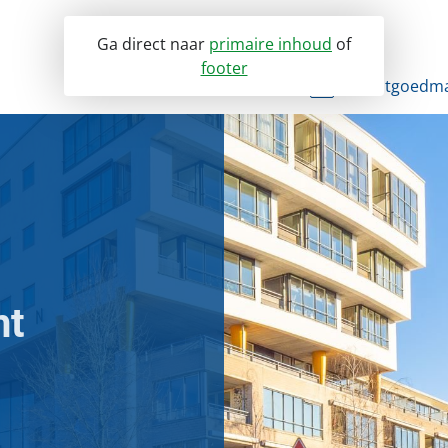
Ga direct naar
primaire inhoud
of
footer
VvE Beheer
Vastgoedm
Ons VvE Beheer
Bedrijfso
VvE Dienstverlening
Winkelvas
Assurantiën dienstenwijzer
Onderwijs
Servicedesk
Portaal toegang
ht