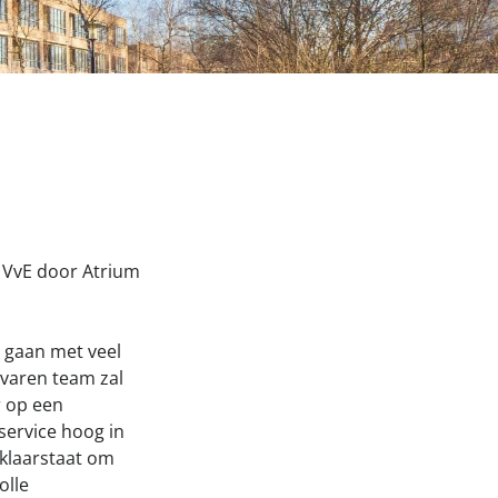
 VvE door Atrium
 gaan met veel
varen team zal
r op een
 service hoog in
 klaarstaat om
olle