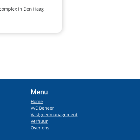
 complex in Den Haag
Menu
Home
VvE Beheer
Vastgoedmanagement
Verhuur
Over ons