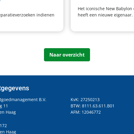
r
Het iconische New Babylon
eparatieverzoeken indienen
heeft een nieuwe eigenaar.
Naar overzicht
tgegevens
stgoedmanagement B.V.
KvK: 27250213
g 11
BTW: 8111.63.611.B01
en Haag
AFM: 12046772
1172
en Haag