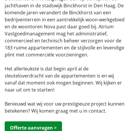
Portaal toegang
jachthaven in de stadswijk Binckhorst in Den Haag. De
Kom bij ons werken!
komende jaren verandert de Binckhorst van een
Facilitee Reparatieverzoeken
Contact
bedrijventerrein in een aantrekkelijk woon-werkgebied
en de woontoren Nova past daar goed bij. Atrium
Klachten & Suggesties
Vastgoedmanagement mag het administratief,
commercieel en technisch beheer verzorgen voor de
Locatie en route
183 ruime appartementen en de stijlvolle en levendige
plint met commerciële voorzieningen.
Het allerleukste is dat begin april al de
sleuteloverdracht van de appartementen is en wij
vanaf dat moment ook mogen beginnen. Wij kijken er
naar uit om te starten!
Benieuwd wat wij voor uw prestigieuze project kunnen
betekenen? Wij komen graag met u in contact.
Offerte aanvragen >