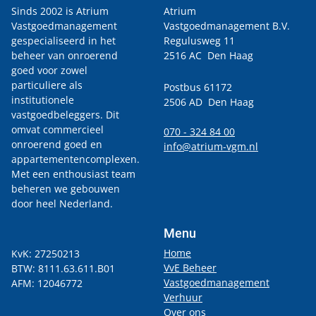
Sinds 2002 is Atrium
Atrium
Vastgoedmanagement
Vastgoedmanagement B.V.
gespecialiseerd in het
Regulusweg 11
beheer van onroerend
2516 AC Den Haag
goed voor zowel
particuliere als
Postbus 61172
institutionele
2506 AD Den Haag
vastgoedbeleggers. Dit
omvat commercieel
070 - 324 84 00
onroerend goed en
info@atrium-vgm.nl
appartementencomplexen.
Met een enthousiast team
beheren we gebouwen
door heel Nederland.
Menu
Home
KvK: 27250213
VvE Beheer
BTW: 8111.63.611.B01
Vastgoedmanagement
AFM: 12046772
Verhuur
Over ons