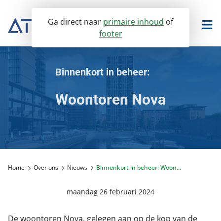
Ga direct naar
primaire inhoud
of
footer
TwinQ portaal
Facilitee portaal
Binnenkort in beheer:
Woontoren Nova
VvE Beheer
Vastgoedmanagement
Ons VvE Beheer
Verhuur
VvE Dienstverlening
Bedrijfsonroerendgoed
Home
Over ons
Nieuws
Binnenkort in beheer: Woontoren Nova
Assurantiën dienstenwijzer
Over ons
Winkelvastgoed
Huurbeheer
maandag 26 februari 2024
Servicedesk
Onderwijsvastgoed
Servicedesk
Nieuws
De woontoren Nova, gelegen aan op de kop van de
Portaal toegang